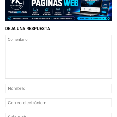
DEJA UNA RESPUESTA
Comentario:
No
Co
ele
Sit