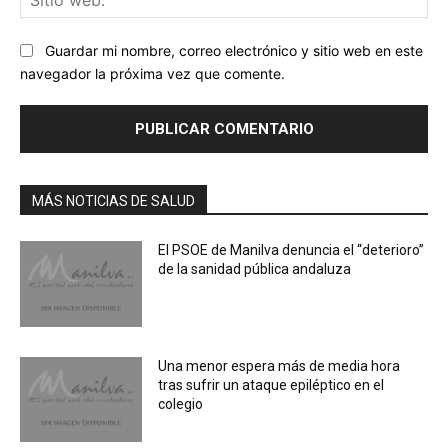
we
Guardar mi nombre, correo electrónico y sitio web en este
navegador la próxima vez que comente.
MÁS NOTICIAS DE SALUD
El PSOE de Manilva denuncia el “deterioro”
de la sanidad pública andaluza
Una menor espera más de media hora
tras sufrir un ataque epiléptico en el
colegio