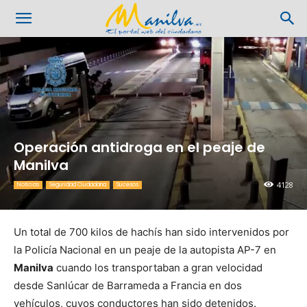
Operación antidroga en el peaje de
Manilva
4128
Noticias
Seguridad Ciudadana
Sucesos
Un total de 700 kilos de hachís han sido intervenidos por
la Policía Nacional en un peaje de la autopista AP-7 en
Manilva
cuando los transportaban a gran velocidad
desde Sanlúcar de Barrameda a Francia en dos
vehículos, cuyos conductores han sido detenidos.