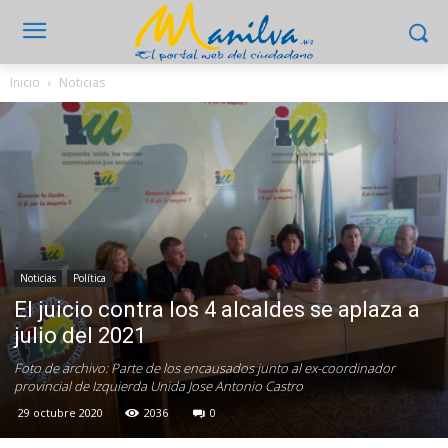
Inicio
Noticias
Noticias
Política
El juicio contra los 4 alcaldes se aplaza a
julio del 2021
Foto de archivo: Parte de los encausados junto al ex-coordinador
provincial de Izquierda Unida Jose Antonio Castro
29 octubre 2020
2036
0