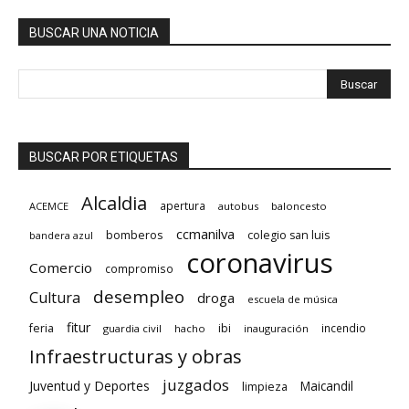
BUSCAR UNA NOTICIA
BUSCAR POR ETIQUETAS
Alcaldia
apertura
ACEMCE
autobus
baloncesto
ccmanilva
bomberos
colegio san luis
bandera azul
coronavirus
Comercio
compromiso
desempleo
Cultura
droga
escuela de música
fitur
feria
ibi
incendio
guardia civil
hacho
inauguración
Infraestructuras y obras
juzgados
Juventud y Deportes
limpieza
Maicandil