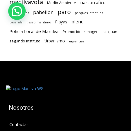
manilvavota
narcotrafico
Medio Ambiente
paro
pabellon
oposiciones
parques infantiles
pleno
Playas
pasarela
paseo maritimo
Policía Local de Manilva
Promoción e imagen
san juan
Urbanismo
segundo instituto
urgencias
Nosotros
Contactar