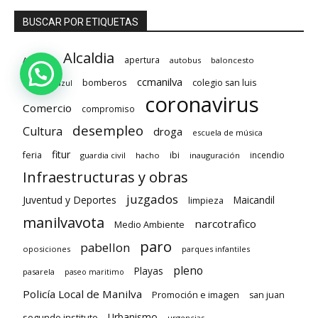
BUSCAR POR ETIQUETAS
Alcaldia
apertura
ACEMCE
autobus
baloncesto
ccmanilva
bomberos
colegio san luis
bandera azul
coronavirus
Comercio
compromiso
desempleo
Cultura
droga
escuela de música
fitur
feria
ibi
incendio
guardia civil
hacho
inauguración
Infraestructuras y obras
juzgados
Juventud y Deportes
limpieza
Maicandil
manilvavota
narcotrafico
Medio Ambiente
paro
pabellon
oposiciones
parques infantiles
pleno
Playas
pasarela
paseo maritimo
Policía Local de Manilva
Promoción e imagen
san juan
Urbanismo
segundo instituto
urgencias