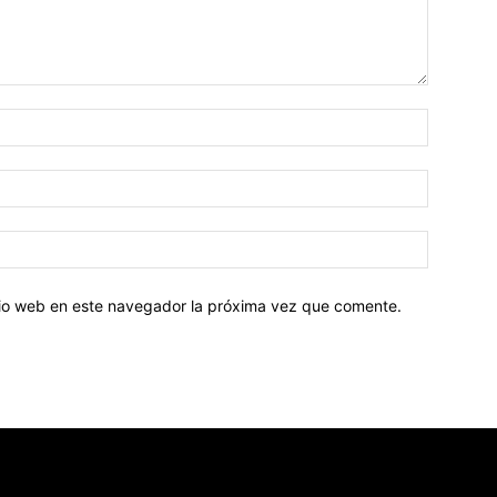
Nombre:
Correo
electróni
Sitio
web:
itio web en este navegador la próxima vez que comente.