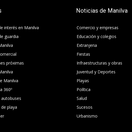
s
Noticias de Manilva
e interés en Manilva
Comercio y empresas
de guardia
Educación y colegios
Manilva
Extranjeria
comercial
Fiestas
nes próximas
Infraestructuras y obras
Manilva
Juventud y Deportes
e Manilva
Playas
ca 360º
Política
e autobuses
Salud
s de playa
Sucesos
er
Urbanismo